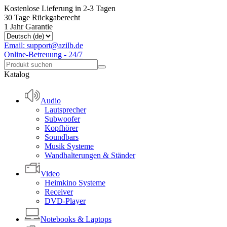
Kostenlose Lieferung in 2-3 Tagen
30 Tage Rückgaberecht
1 Jahr Garantie
Email: support@azilb.de
Online-Betreuung - 24/7
Katalog
Audio
Lautsprecher
Subwoofer
Kopfhörer
Soundbars
Musik Systeme
Wandhalterungen & Ständer
Video
Heimkino Systeme
Receiver
DVD-Player
Notebooks & Laptops