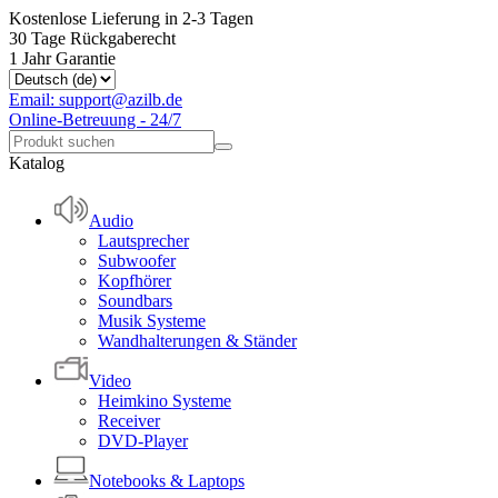
Kostenlose Lieferung in 2-3 Tagen
30 Tage Rückgaberecht
1 Jahr Garantie
Email: support@azilb.de
Online-Betreuung - 24/7
Katalog
Audio
Lautsprecher
Subwoofer
Kopfhörer
Soundbars
Musik Systeme
Wandhalterungen & Ständer
Video
Heimkino Systeme
Receiver
DVD-Player
Notebooks & Laptops