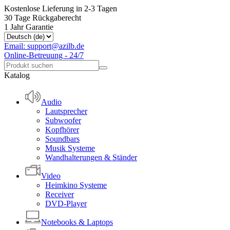
Kostenlose Lieferung in 2-3 Tagen
30 Tage Rückgaberecht
1 Jahr Garantie
Email: support@azilb.de
Online-Betreuung - 24/7
Katalog
Audio
Lautsprecher
Subwoofer
Kopfhörer
Soundbars
Musik Systeme
Wandhalterungen & Ständer
Video
Heimkino Systeme
Receiver
DVD-Player
Notebooks & Laptops