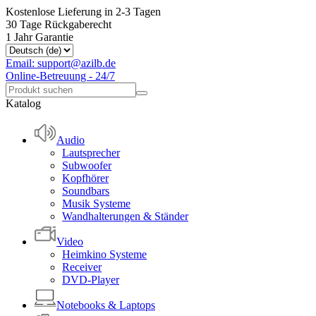
Kostenlose Lieferung in 2-3 Tagen
30 Tage Rückgaberecht
1 Jahr Garantie
Email: support@azilb.de
Online-Betreuung - 24/7
Katalog
Audio
Lautsprecher
Subwoofer
Kopfhörer
Soundbars
Musik Systeme
Wandhalterungen & Ständer
Video
Heimkino Systeme
Receiver
DVD-Player
Notebooks & Laptops