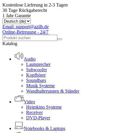
Kostenlose Lieferung in 2-3 Tagen
30 Tage Rückgaberecht
1 Jahr Garantie
Email: support@azilb.de
Online-Betreuung - 24/7
Katalog
Audio
Lautsprecher
Subwoofer
Kopfhörer
Soundbars
Musik Systeme
Wandhalterungen & Ständer
Video
Heimkino Systeme
Receiver
DVD-Player
Notebooks & Laptops