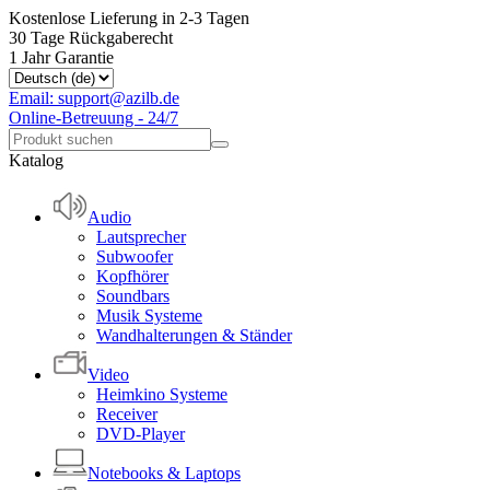
Kostenlose Lieferung in 2-3 Tagen
30 Tage Rückgaberecht
1 Jahr Garantie
Email: support@azilb.de
Online-Betreuung - 24/7
Katalog
Audio
Lautsprecher
Subwoofer
Kopfhörer
Soundbars
Musik Systeme
Wandhalterungen & Ständer
Video
Heimkino Systeme
Receiver
DVD-Player
Notebooks & Laptops