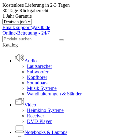
Kostenlose Lieferung in 2-3 Tagen
30 Tage Rückgaberecht
1 Jahr Garantie
Email: support@azilb.de
Online-Betreuung - 24/7
Katalog
Audio
Lautsprecher
Subwoofer
Kopfhörer
Soundbars
Musik Systeme
Wandhalterungen & Ständer
Video
Heimkino Systeme
Receiver
DVD-Player
Notebooks & Laptops