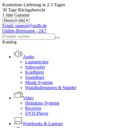
Kostenlose Lieferung in 2-3 Tagen
30 Tage Rückgaberecht
1 Jahr Garantie
Email: support@azilb.de
Online-Betreuung - 24/7
Katalog
Audio
Lautsprecher
Subwoofer
Kopfhörer
Soundbars
Musik Systeme
Wandhalterungen & Ständer
Video
Heimkino Systeme
Receiver
DVD-Player
Notebooks & Laptops