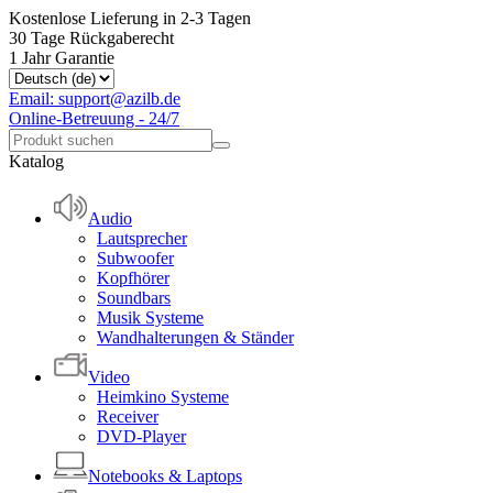
Kostenlose Lieferung in 2-3 Tagen
30 Tage Rückgaberecht
1 Jahr Garantie
Email: support@azilb.de
Online-Betreuung - 24/7
Katalog
Audio
Lautsprecher
Subwoofer
Kopfhörer
Soundbars
Musik Systeme
Wandhalterungen & Ständer
Video
Heimkino Systeme
Receiver
DVD-Player
Notebooks & Laptops